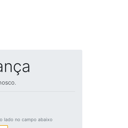
ança
nosco.
ao lado no campo abaixo