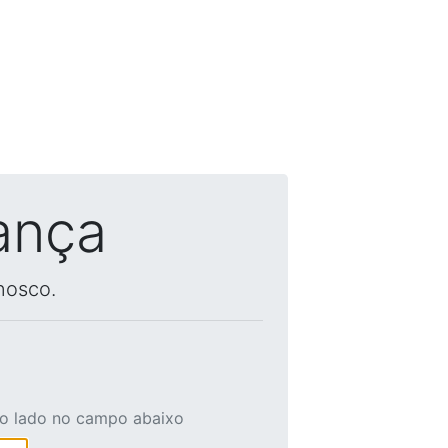
ança
nosco.
ao lado no campo abaixo