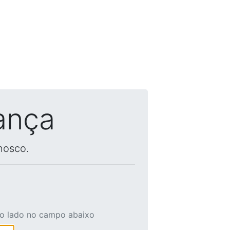
ança
nosco.
ao lado no campo abaixo