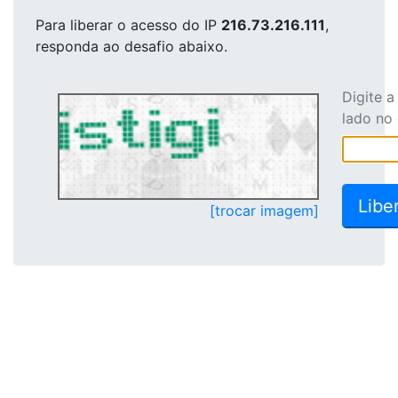
Para liberar o acesso
do IP
216.73.216.111
,
responda ao desafio abaixo.
Digite 
lado no
[trocar imagem]