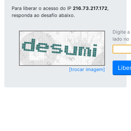
Para liberar o acesso
do IP
216.73.217.172
,
responda ao desafio abaixo.
Digite 
lado no
[trocar imagem]