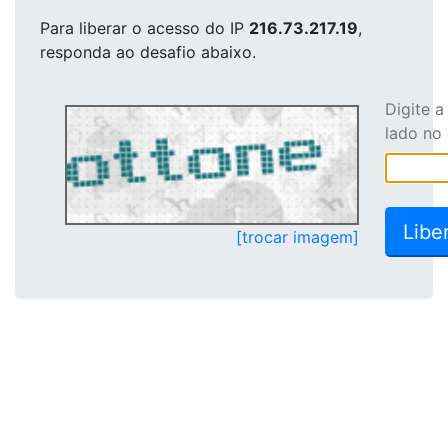
Para liberar o acesso
do IP
216.73.217.19
,
responda ao desafio abaixo.
Digite 
lado no
[trocar imagem]