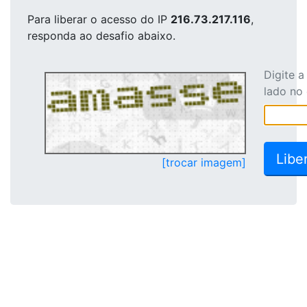
Para liberar o acesso
do IP
216.73.217.116
,
responda ao desafio abaixo.
Digite 
lado no
[trocar imagem]