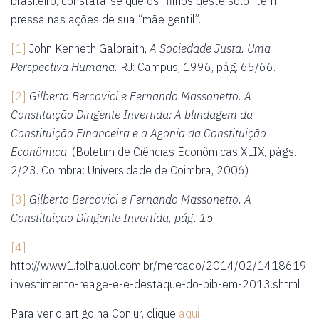
brasileiro, constata-se que os “filhos deste solo” têm
pressa nas ações de sua “mãe gentil”.
[1]
John Kenneth Galbraith,
A Sociedade Justa.
Uma
Perspectiva Humana.
RJ: Campus, 1996, pág. 65/66.
[2]
Gilberto Bercovici e Fernando Massonetto.
A
Constituição Dirigente Invertida: A blindagem da
Constituição Financeira e a Agonia da Constituição
Econômica
. (Boletim de Ciências Econômicas XLIX, págs.
2/23. Coimbra: Universidade de Coimbra, 2006)
[3]
Gilberto Bercovici e Fernando Massonetto.
A
Constituição Dirigente Invertida, pág. 15
[4]
http://www1.folha.uol.com.br/mercado/2014/02/1418619-
investimento-reage-e-e-destaque-do-pib-em-2013.shtml
Para ver o artigo na Conjur, clique
aqui