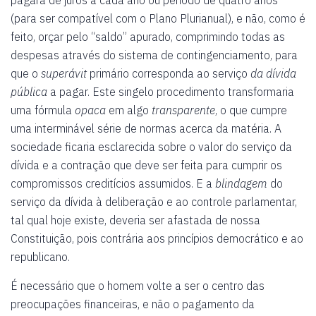
pagará de juros a cada ano ou período de quatro anos
(para ser compatível com o Plano Plurianual), e não, como é
feito, orçar pelo “saldo” apurado, comprimindo todas as
despesas através do sistema de contingenciamento, para
que o
superávit
primário corresponda ao serviço
da dívida
pública
a pagar. Este singelo procedimento transformaria
uma fórmula
opaca
em algo
transparente
, o que cumpre
uma interminável série de normas acerca da matéria. A
sociedade ficaria esclarecida sobre o valor do serviço da
dívida e a contração que deve ser feita para cumprir os
compromissos creditícios assumidos. E a
blindagem
do
serviço da dívida à deliberação e ao controle parlamentar,
tal qual hoje existe, deveria ser afastada de nossa
Constituição, pois contrária aos princípios democrático e ao
republicano.
É necessário que o homem volte a ser o centro das
preocupações financeiras, e não o pagamento da