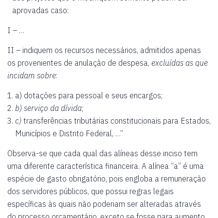
aprovadas caso:
I – …
II – indiquem os recursos necessários, admitidos apenas
os provenientes de anulação de despesa,
excluídas as que
incidam sobre
:
a) dotações para pessoal e seus encargos;
b) serviço da dívida
;
c)
transferências tributárias constitucionais para Estados,
Municípios e Distrito Federal, …”
Observa-se que cada qual das alíneas desse inciso tem
uma diferente característica financeira. A alínea “a” é uma
espécie de gasto obrigatório, pois engloba a remuneração
dos servidores públicos, que possui regras legais
específicas às quais não poderiam ser alteradas através
do processo orçamentário, exceto se fosse para aumento