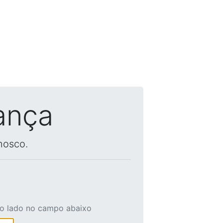
ança
nosco.
ao lado no campo abaixo