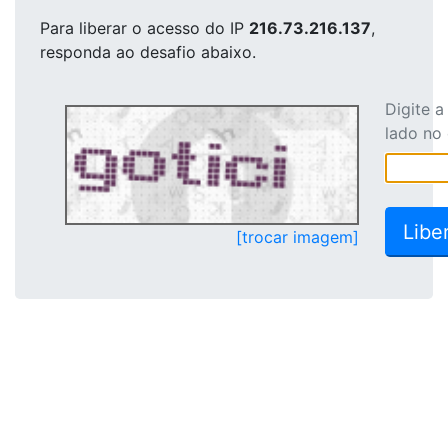
Para liberar o acesso
do IP
216.73.216.137
,
responda ao desafio abaixo.
Digite 
lado no
[trocar imagem]