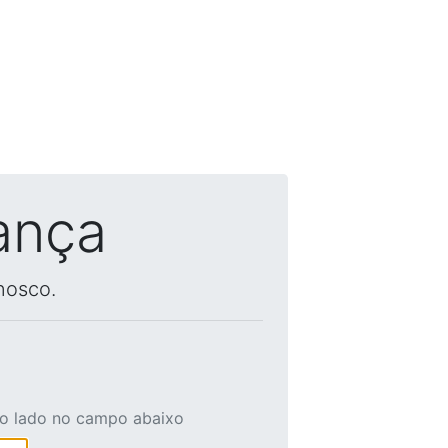
ança
nosco.
ao lado no campo abaixo