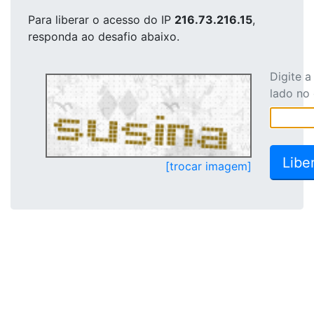
Para liberar o acesso
do IP
216.73.216.15
,
responda ao desafio abaixo.
Digite 
lado no
[trocar imagem]