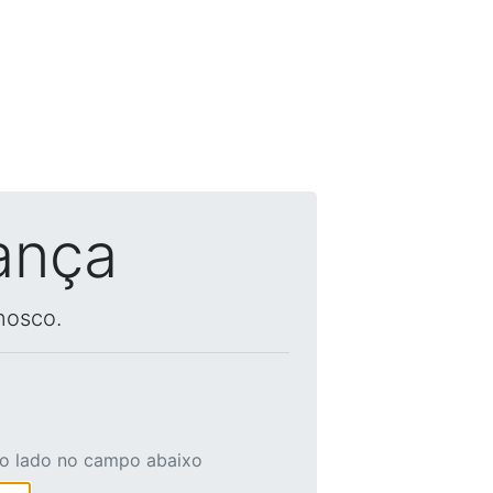
ança
nosco.
ao lado no campo abaixo