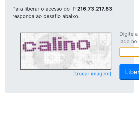
Para liberar o acesso
do IP
216.73.217.83
,
responda ao desafio abaixo.
Digite 
lado no
[trocar imagem]