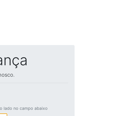
ança
nosco.
ao lado no campo abaixo