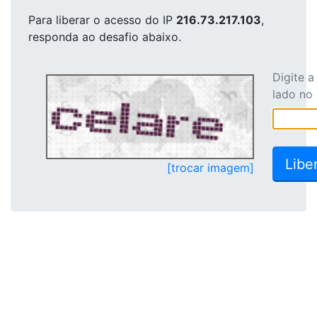
Para liberar o acesso
do IP
216.73.217.103
,
responda ao desafio abaixo.
Digite 
lado no
[trocar imagem]