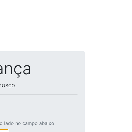
ança
nosco.
ao lado no campo abaixo