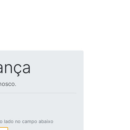
ança
nosco.
ao lado no campo abaixo