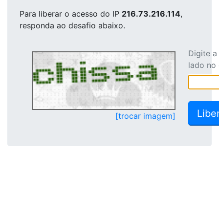
Para liberar o acesso
do IP
216.73.216.114
,
responda ao desafio abaixo.
Digite 
lado no
[trocar imagem]