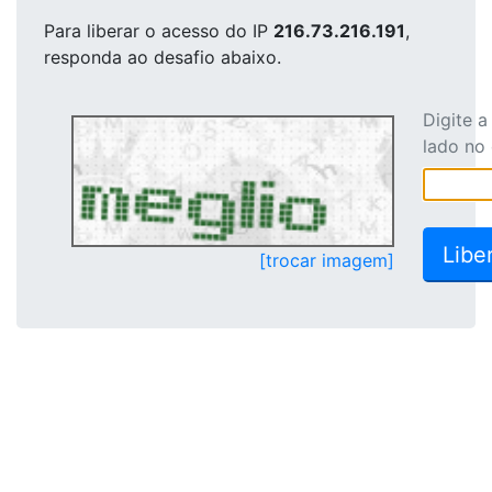
Para liberar o acesso
do IP
216.73.216.191
,
responda ao desafio abaixo.
Digite 
lado no
[trocar imagem]