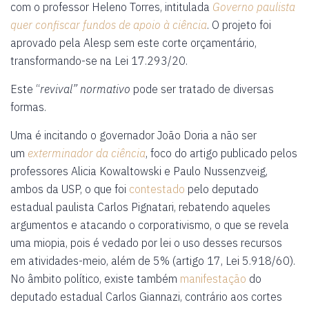
com o professor Heleno Torres, intitulada
Governo paulista
quer confiscar fundos de apoio à ciência
. O projeto foi
aprovado pela Alesp sem este corte orçamentário,
transformando-se na Lei 17.293/20.
Este “
revival” normativo
pode ser tratado de diversas
formas.
Uma é incitando o governador João Doria a não ser
um
exterminador da ciência
, foco do artigo publicado pelos
professores Alicia Kowaltowski e Paulo Nussenzveig,
ambos da USP, o que foi
contestado
pelo deputado
estadual paulista Carlos Pignatari, rebatendo aqueles
argumentos e atacando o corporativismo, o que se revela
uma miopia, pois é vedado por lei o uso desses recursos
em atividades-meio, além de 5% (artigo 17, Lei 5.918/60).
No âmbito político, existe também
manifestação
do
deputado estadual Carlos Giannazi, contrário aos cortes