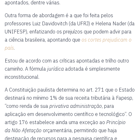
apontados, dentre várias.
Outra forma de abordagem é a que foi feita pelos
professores Luiz Davidovitch (da UFRJ) e Helena Nader (da
UNIFESP), enfatizando os prejuízos que podem advir para
a ciência brasileira, apontando que
os cortes prejudicam o
país
.
Estou de acordo com as críticas apontadas e trilho outro
caminho. A fórmula
jurídica
adotada é simplesmente
inconstitucional.
A Constituição paulista determina no art. 271 que o Estado
destinará no mínimo 1% de sua receita tributária à Fapesp,
“como renda de sua
privativa administração
, para
aplicação em desenvolvimento científico e tecnológico”. O
artigo 176 estabelece ainda uma exceção ao
Princípio
da
Não Afetação
orçamentária, permitindo que haja
destinação de recursos para a pesquisa científica e