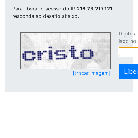
Para liberar o acesso
do IP
216.73.217.121
,
responda ao desafio abaixo.
Digite 
lado no
[trocar imagem]