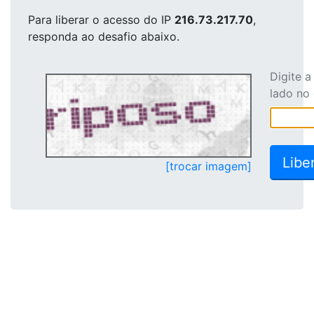
Para liberar o acesso
do IP
216.73.217.70
,
responda ao desafio abaixo.
Digite 
lado no
[trocar imagem]