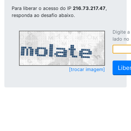
Para liberar o acesso
do IP
216.73.217.47
,
responda ao desafio abaixo.
Digite 
lado no
[trocar imagem]