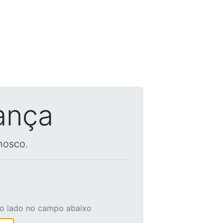
ança
nosco.
ao lado no campo abaixo