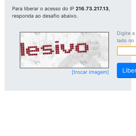
Para liberar o acesso
do IP
216.73.217.13
,
responda ao desafio abaixo.
Digite 
lado no
[trocar imagem]