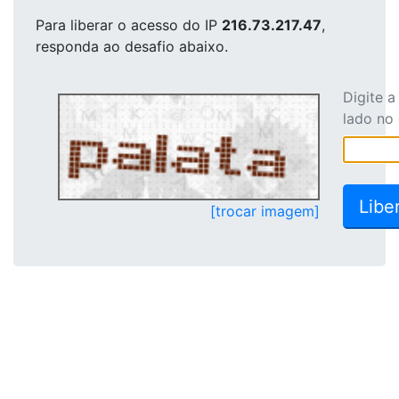
Para liberar o acesso
do IP
216.73.217.47
,
responda ao desafio abaixo.
Digite 
lado no
[trocar imagem]