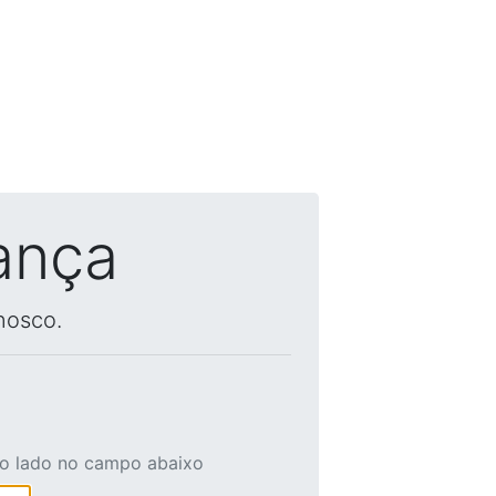
ança
nosco.
ao lado no campo abaixo