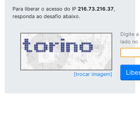
Para liberar o acesso
do IP
216.73.216.37
,
responda ao desafio abaixo.
Digite 
lado no
[trocar imagem]