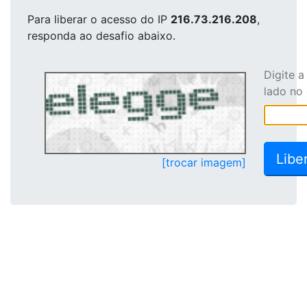
Para liberar o acesso
do IP
216.73.216.208
,
responda ao desafio abaixo.
Digite 
lado no
[trocar imagem]