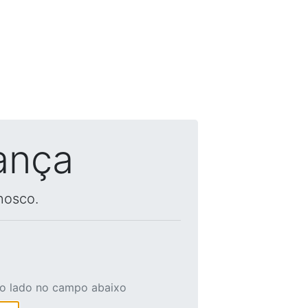
ança
nosco.
ao lado no campo abaixo