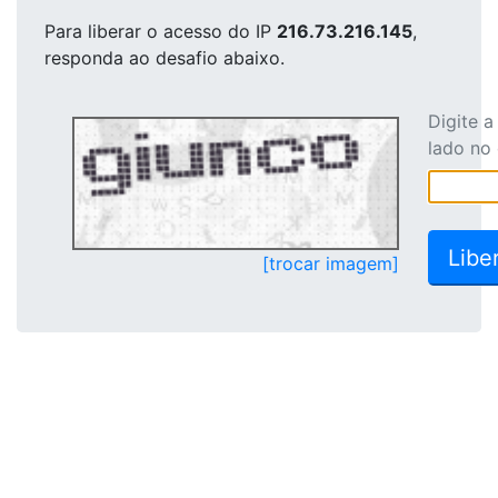
Para liberar o acesso
do IP
216.73.216.145
,
responda ao desafio abaixo.
Digite 
lado no
[trocar imagem]