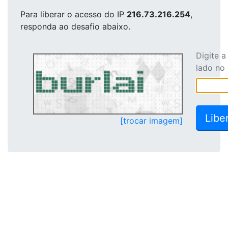
Para liberar o acesso
do IP
216.73.216.254
,
responda ao desafio abaixo.
Digite 
lado no
[trocar imagem]