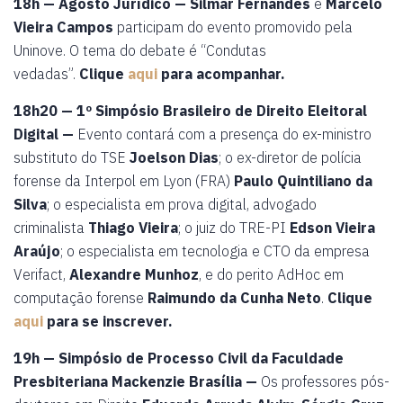
18h — Agosto Jurídico —
Silmar Fernandes
e
Marcelo
Vieira Campos
participam do evento promovido pela
Uninove. O tema do debate é “Condutas
vedadas”.
Clique
aqui
para acompanhar.
18h20 — 1º Simpósio Brasileiro de Direito Eleitoral
Digital —
Evento contará com a presença do ex-ministro
substituto do TSE
Joelson Dias
; o ex-diretor de polícia
forense da Interpol em Lyon (FRA)
Paulo Quintiliano da
Silva
; o especialista em prova digital, advogado
criminalista
Thiago Vieira
; o juiz do TRE-PI
Edson Vieira
Araújo
; o especialista em tecnologia e CTO da empresa
Verifact,
Alexandre Munhoz
, e do perito AdHoc em
computação forense
Raimundo da Cunha Neto
.
Clique
aqui
para se inscrever.
19h — Simpósio de Processo Civil da Faculdade
Presbiteriana Mackenzie Brasília —
Os professores pós-