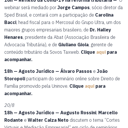
16h — Reflexo da Covid-19 na reforma tributária —
O
webinar será mediado por
Jorge Campos
, sócio diretor da
Sped Brasil, e contará com a participação de
Carolina
Bacci
, head fiscal para o Mercosul do Grupo Ultra, um dos
maiores grupos empresariais brasileiro, de
Dr. Halley
Henares
, presidente da Abat (Associação Brasileira de
Advocacia Tributária), e de
Giuliano Gioia
, gerente de
conteúdo tributário da Sovos Taxweb.
Clique
aqui
para
acompanhar.
18h — Agosto Jurídico —
Álvaro Passos
e
João
Storopoli
participam do seminário online sobre Direito de
Família promovido pela Uninove.
Clique
aqui
para
acompanhar.
20/8
18h — Agosto Jurídico —
Augusto Rossini
,
Marcello
Rodante
e
Walter Calza Neto
discutem o tema “Cortes
Virtuais e Mediação Empresarial” em ciclo de seminários