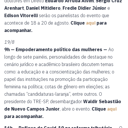
doutores em Direito
Eduardo Arruda Alvim
,
Sérgio Cruz
Arenhart
,
Daniel Mitidiero
,
Fredie Didier Júnior
e
Edison Vitorelli
serão os painelistas do evento que
acontece de 18 a 20 de agosto.
Clique
aqui
para
acompanhar.
19/8
9h — Empoderamento político das mulheres —
Ao
longo de sete painéis, personalidades de destaque no
cenário jurídico e acadêmico brasileiro discutem temas
como: a educação e a conscientização das mulheres; o
papel das instituições na promoção da participação
feminina na política; cotas de gênero em eleições; as
chamadas “candidaturas-laranja”, entre outros. O
presidente do TRE-SP, desembargador
Waldir Sebastião
de Nuevo Campos Junior
, abre o evento.
Clique
aqui
para acompanhar.