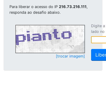
Para liberar o acesso
do IP
216.73.216.111
,
responda ao desafio abaixo.
Digite 
lado no
[trocar imagem]