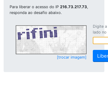
Para liberar o acesso
do IP
216.73.217.73
,
responda ao desafio abaixo.
Digite 
lado no
[trocar imagem]