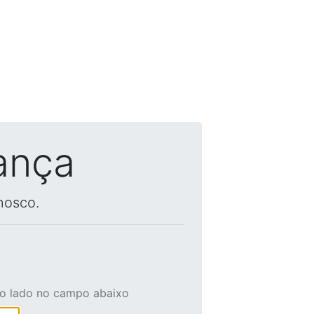
ança
nosco.
ao lado no campo abaixo