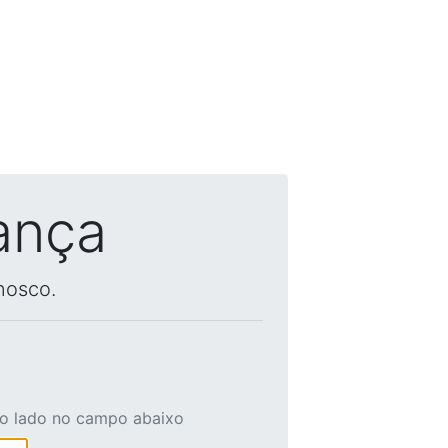
ança
nosco.
ao lado no campo abaixo