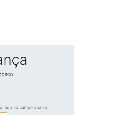
ança
nosco.
ao lado no campo abaixo