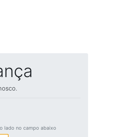
ança
nosco.
ao lado no campo abaixo