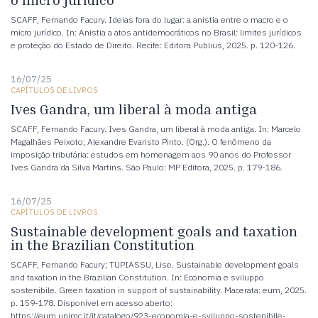
SCAFF, Fernando Facury. Ideias fora do lugar: a anistia entre o macro e o
micro jurídico. In: Anistia a atos antidemocráticos no Brasil: limites jurídicos
e proteção do Estado de Direito. Recife: Editora Publius, 2025. p. 120-126.
16/07/25
CAPÍTULOS DE LIVROS
Ives Gandra, um liberal à moda antiga
SCAFF, Fernando Facury. Ives Gandra, um liberal à moda antiga. In: Marcelo
Magalhães Peixoto; Alexandre Evaristo Pinto. (Org.). O fenômeno da
imposição tributária: estudos em homenagem aos 90 anos do Professor
Ives Gandra da Silva Martins. São Paulo: MP Editora, 2025. p. 179-186.
16/07/25
CAPÍTULOS DE LIVROS
Sustainable development goals and taxation
in the Brazilian Constitution
SCAFF, Fernando Facury; TUPIASSU, Lise. Sustainable development goals
and taxation in the Brazilian Constitution. In: Economia e sviluppo
sostenibile. Green taxation in support of sustainability. Macerata: eum, 2025.
p. 159-178. Disponível em acesso aberto:
https://eum.unimc.it/it/catalogo/923-economia-e-sviluppo-sostenibile-