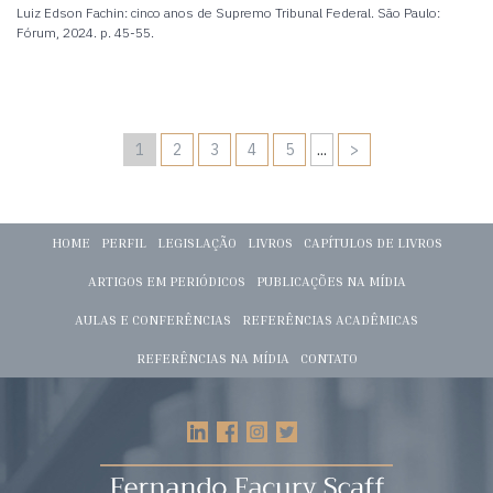
Luiz Edson Fachin: cinco anos de Supremo Tribunal Federal. São Paulo:
Fórum, 2024. p. 45-55.
...
1
2
3
4
5
>
HOME
PERFIL
LEGISLAÇÃO
LIVROS
CAPÍTULOS DE LIVROS
ARTIGOS EM PERIÓDICOS
PUBLICAÇÕES NA MÍDIA
AULAS E CONFERÊNCIAS
REFERÊNCIAS ACADÊMICAS
REFERÊNCIAS NA MÍDIA
CONTATO