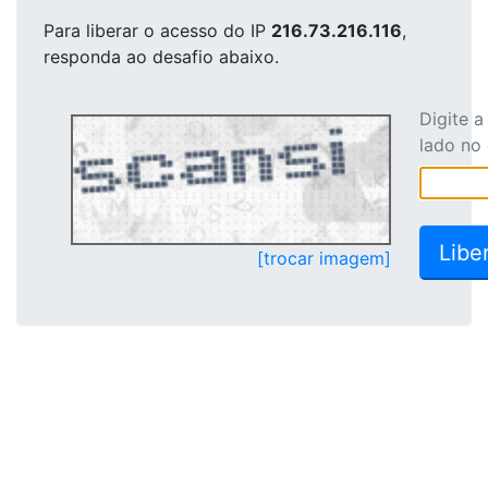
Para liberar o acesso
do IP
216.73.216.116
,
responda ao desafio abaixo.
Digite 
lado no
[trocar imagem]