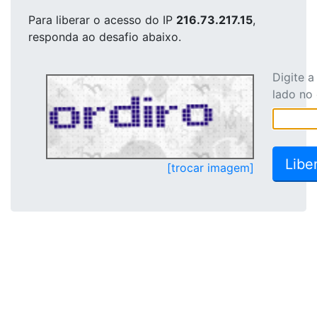
Para liberar o acesso
do IP
216.73.217.15
,
responda ao desafio abaixo.
Digite 
lado no
[trocar imagem]