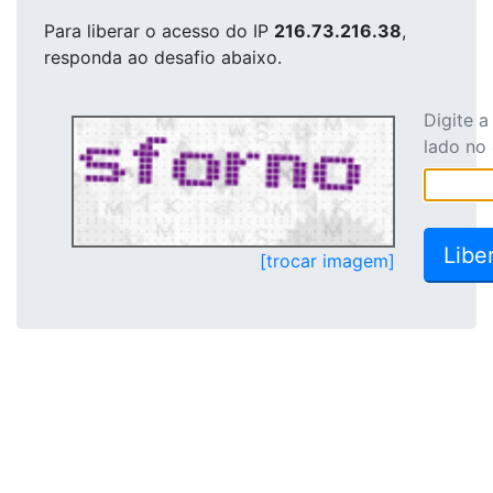
Para liberar o acesso
do IP
216.73.216.38
,
responda ao desafio abaixo.
Digite 
lado no
[trocar imagem]